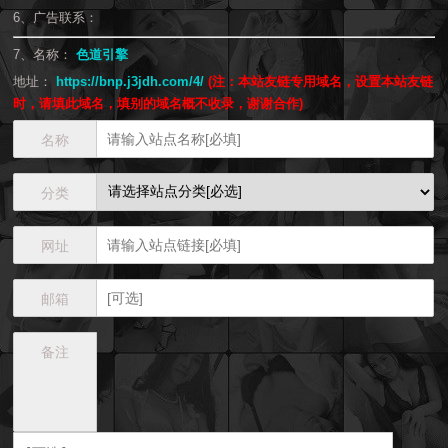
6、广告联系：
7、名称：
色道引擎
地址：
https://bnp.j3jdh.com/4/
(注：本站友链专用域名，设置本站友链
时，请填此域名，填别的域名概不收录，谢谢合作)
名称
分类
网址
邮箱
备注